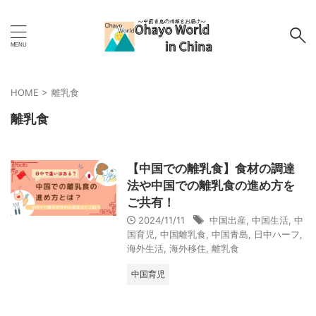
HOME
>
離乳食
離乳食
【中国での離乳食】食材の調達
法や中国での離乳食の進め方を
ご共有！
2024/11/11
中国出産
,
中国生活
,
中
国育児
,
中国離乳食
,
中国青島
,
日中ハーフ
,
海外生活
,
海外移住
,
離乳食
中国育児